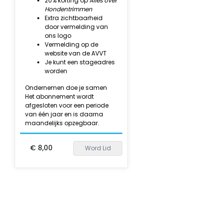
20% korting op
Alles over
Hondentrimmen
Extra zichtbaarheid
door vermelding van
ons logo
Vermelding op de
website van de AVVT
Je kunt een stageadres
worden
Ondernemen doe je samen
Het abonnement wordt
afgesloten voor een periode
van één jaar en is daarna
maandelijks opzegbaar.
€ 8,00
Word Lid