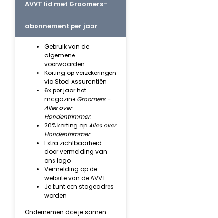
AVVT lid met Groomers-
abonnement per jaar
Gebruik van de
algemene
voorwaarden
Korting op verzekeringen
via Stoel Assurantiën
6x per jaar het
magazine
Groomers –
Alles over
Hondentrimmen
20% korting op
Alles over
Hondentrimmen
Extra zichtbaarheid
door vermelding van
ons logo
Vermelding op de
website van de AVVT
Je kunt een stageadres
worden
Ondernemen doe je samen