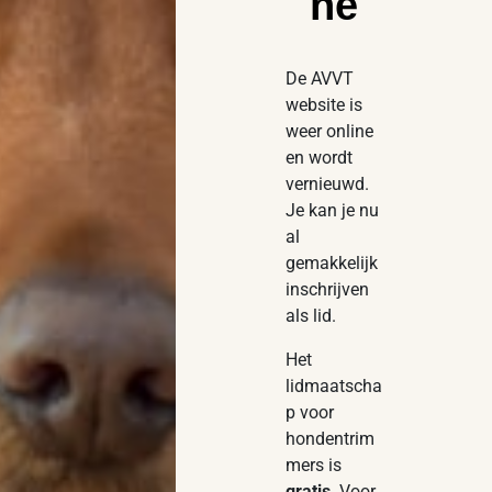
ne
De AVVT
website is
weer online
en wordt
vernieuwd.
Je kan je nu
al
gemakkelijk
inschrijven
als lid.
Het
lidmaatscha
p voor
hondentrim
mers is
gratis
. Voor